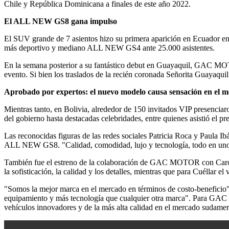
Chile y República Dominicana a finales de este año 2022.
El ALL NEW GS8 gana impulso
El SUV grande de 7 asientos hizo su primera aparición en Ecuador en
más deportivo y mediano ALL NEW GS4 ante 25.000 asistentes.
En la semana posterior a su fantástico debut en Guayaquil, GAC MOTO
evento. Si bien los traslados de la recién coronada Señorita Guayaq
Aprobado por expertos: el nuevo modelo causa sensación en el 
Mientras tanto, en Bolivia, alrededor de 150 invitados VIP presenciar
del gobierno hasta destacadas celebridades, entre quienes asistió el p
Las reconocidas figuras de las redes sociales Patricia Roca y Paula
ALL NEW GS8. "Calidad, comodidad, lujo y tecnología, todo en uno
También fue el estreno de la colaboración de GAC MOTOR con Caroli
la sofisticación, la calidad y los detalles, mientras que para Cuéllar e
"Somos la mejor marca en el mercado en términos de costo-benefici
equipamiento y más tecnología que cualquier otra marca". Para GAC 
vehículos innovadores y de la más alta calidad en el mercado sudamer